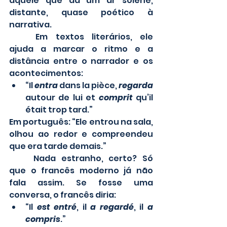
aquele que dá um ar solene, 
distante, quase poético à 
narrativa.
	Em textos literários, ele 
ajuda a marcar o ritmo e a 
distância entre o narrador e os 
acontecimentos:
“Il 
entra 
dans la pièce, 
regarda 
autour de lui et 
comprit 
qu’il 
était trop tard.”
Em português: “Ele entrou na sala, 
olhou ao redor e compreendeu 
que era tarde demais.”
	Nada estranho, certo? Só 
que o francês moderno já não 
fala assim. Se fosse uma 
conversa, o francês diria:
“Il 
est entré
, il 
a regardé
, il 
a 
compris
.”