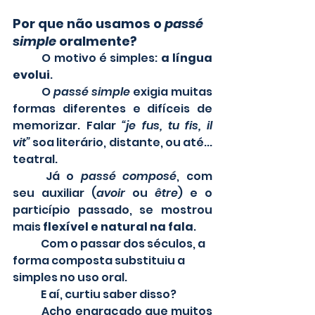
Por que não usamos o 
passé 
simple
 oralmente?
	O motivo é simples: 
a língua 
evolui
. 
	O 
passé simple
 exigia muitas 
formas diferentes e difíceis de 
memorizar. Falar 
“je fus, tu fis, il 
vit”
 soa literário, distante, ou até... 
teatral.
	Já o 
passé composé
, com 
seu auxiliar (
avoir
 ou 
être
) e o 
particípio passado, se mostrou 
mais 
flexível e natural na fala
.
	Com o passar dos séculos, a 
forma composta substituiu a 
simples no uso oral.
	E aí, curtiu saber disso? 
	Acho engraçado que muitos 