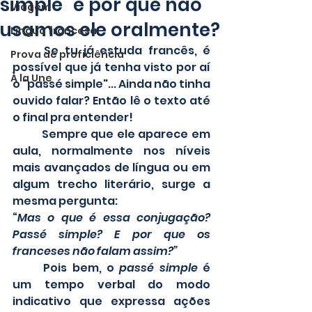
simple" e por que não
Viagem
usamos ele oralmente?
Língua francesa
	Se tu já estuda francês, é 
Prova de proficiência
possível que já tenha visto por aí 
À la Une
o "passé simple"... Ainda não tinha 
ouvido falar? Então lê o texto até 
o final pra entender!
	Sempre que ele aparece em 
aula, normalmente nos níveis 
mais avançados de língua ou em 
algum trecho literário, surge a 
mesma pergunta:
“
Mas o que é essa conjugação? 
Passé simple? E por que os 
franceses não falam assim?”
	Pois bem, o 
passé simple
 é 
um tempo verbal do modo 
indicativo que expressa ações 