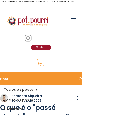
266126586146761 1089028052512115 1052742702658290
Contato
Post
Todos os posts
Samanta Siqueira
Todos os posts
30 de out. de 2025
O que é o "passé
Literatura