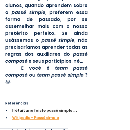
alunos, quando aprendem sobre 
o 
passé simple,
 preferem essa 
forma de passado, por se 
assemelhar mais com o nosso 
pretérito perfeito. Se ainda 
usássemos o 
passé simple
, não 
precisaríamos aprender todas as 
regras dos auxiliares do 
passé 
composé
 e seus particípios, né...
	E você é 
team passé 
composé 
ou 
team passé simple 
? 
😂
Referências
Il était une fois le passé simple. . .
Wikipedia - Passé simple