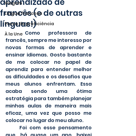
aprendizado de
Viagem
francês (e de outras
Língua francesa
línguas!)
Prova de proficiência
	Como professora de 
À la Une
francês, sempre me interesso por 
novas formas de aprender e 
ensinar idiomas. Gosto bastante 
de me colocar no papel de 
aprendiz para entender melhor 
as dificuldades e os desafios que 
meus alunos enfrentam. Essa 
acaba sendo uma ótima 
estratégia para também planejar 
minhas aulas de maneira mais 
eficaz, uma vez que posso me 
colocar no lugar do meu aluno.
	Foi com esse pensamento 
que, há quase um ano, baixei 