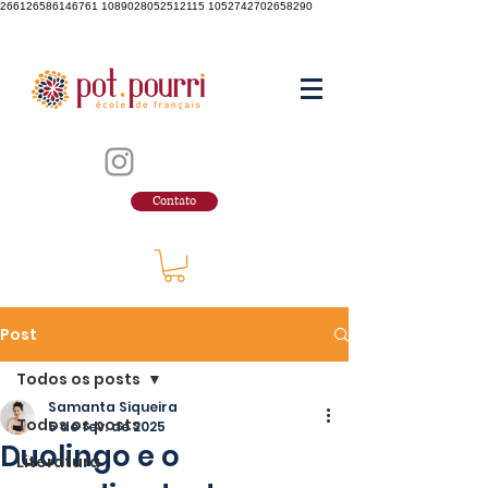
266126586146761 1089028052512115 1052742702658290
Contato
Post
Todos os posts
Samanta Siqueira
Todos os posts
5 de fev. de 2025
Duolingo e o
Literatura