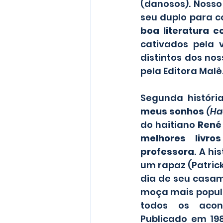
(danosos). Nosso
seu duplo para co
boa literatura 
cativados pela 
distintos dos nos
pela Editora Malê
Segunda história
meus sonhos 
(Ha
do haitiano 
René
melhores livro
professora
. A h
um rapaz (Patric
dia de seu casam
moça mais popula
todos os acont
Publicado em 198