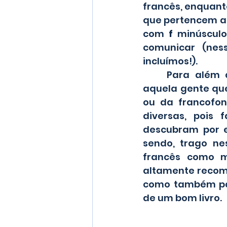
francês, enquant
que pertencem a u
com 
f
 minúsculo
comunicar (ness
incluímos!).
	Para além dessas definições mais escolares e pedagógicas, temos 
aquela gente que
ou da francofoni
diversas, pois
descubram por e
sendo, trago ne
francês como me
altamente recome
como também par
de um bom livro.