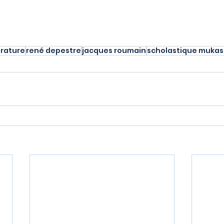
érature
rené depestre
jacques roumain
scholastique muka