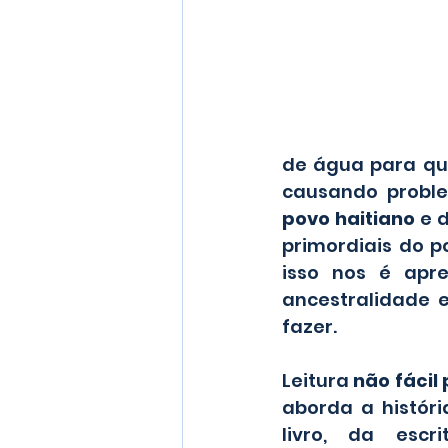
de água para que
causando proble
povo haitiano
 e 
primordiais do p
isso nos é apr
ancestralidade 
fazer.
Leitura 
não fácil
aborda a históri
livro, da escr