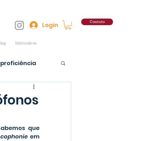
Contato
Login
log
Matricule-se
proficiência
cófonos
Sabemos que 
ncophonie
 em 