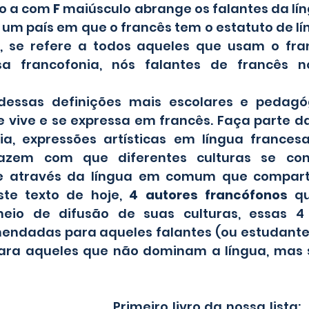
o a com 
F 
maiúsculo abrange os falantes da lín
m país em que o francês tem o estatuto de líng
, se refere a todos aqueles que usam o fra
a francofonia, nós falantes de francês no 
 vive e se expressa em francês. Faça parte da
a, expressões artísticas em língua francesa
 fazem com que diferentes culturas se co
 através da língua em comum que comparti
ste texto de hoje, 
4 autores francófonos
 qu
io de difusão de suas culturas, essas 4 l
ndadas para aqueles falantes (ou estudantes
a aqueles que não dominam a língua, mas 
Primeiro livro da nossa lista:  