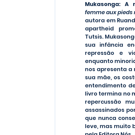
Mukasonga: A 
femme aux pieds 
autora em Ruanda
apartheid prom
Tutsis. Mukasong
sua infância en
repressão e vi
enquanto minoria
nos apresenta a r
sua mãe, os cos
entendimento de
livro termina no 
repercussão mu
assassinados por
que nunca conseg
leve, mas muito
pela Editora Nós.