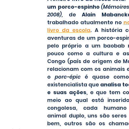
um porco-espinho 
(Mémoires 
2008), 
de
 Alain Mabanck
trabalhado atualmente no 
n
livro da escola
. A história 
aventuras de um porco-espin
pelo próprio a um baobab
pouco como a cultura e as
Congo (país de origem de Ma
relacionam com os animais e o
o 
porc-épic
 é quase como
existencialista que 
analisa to
e suas ações
, e que tem co
meio ao qual está inserido.
congolesa, cada humano
animal duplo, uns são seres
bem, outros são os chama