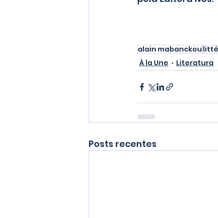
alain mabanckou
litt
À la Une
Literatura
Posts recentes