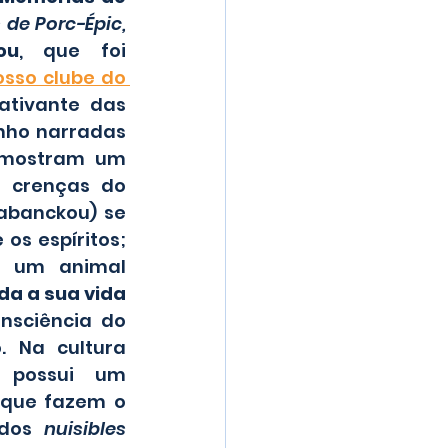
de Porc-Épic, 
ou
, que foi 
osso clube do 
cativante das 
ho narradas 
 mostram um 
 crenças do 
banckou) se 
s espíritos; 
 um animal 
da a sua vida 
nsciência do 
 Na cultura 
 possui um 
 que fazem o 
dos
 nuisibles 