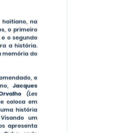
aitiano, na 
, o primeiro 
 e o segundo 
 a história. 
a memória do 
comendado, e 
no, 
Jacques 
Orvalho 
(Les 
ue coloca em 
uma história 
 Visando um 
s apresenta 