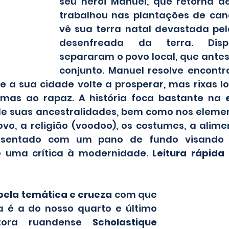
seu herói Manuel, que retorna d
trabalhou nas plantações de can
vê sua terra natal devastada pel
desenfreada da terra. Dispu
separaram o povo local, que antes
conjunto. Manuel resolve encontr
 a sua cidade volte a prosperar, mas rixas l
mas ao rapaz. A história foca bastante na 
de suas ancestralidades, bem como nos element
ovo, a religião (voodoo), os costumes, a alime
esentado com um pano de fundo visando o
e uma crítica à modernidade. 
Leitura rápida 
 pela temática e crueza 
com que 
a é a do nosso quarto e último 
itora ruandense 
Scholastique 