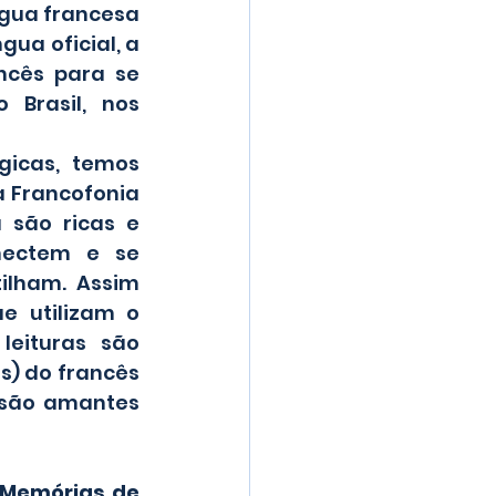
gua francesa 
ua oficial, a 
ncês para se 
Brasil, nos 
 Francofonia 
 são ricas e 
nectem e se 
lham. Assim 
e utilizam o 
eituras são 
) do francês 
são amantes 
Memórias de 