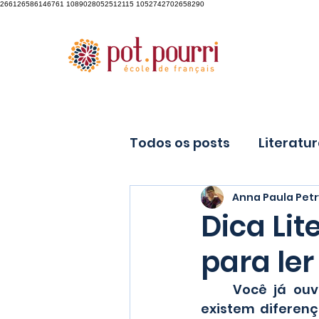
266126586146761 1089028052512115 1052742702658290
Todos os posts
Literatu
Anna Paula Petr
À la Une
Dica Lit
para le
	Você já ouv
existem diferenç