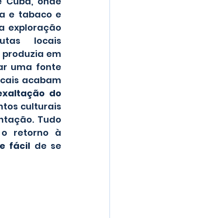
e Cuba, onde 
a e tabaco e 
a exploração 
tas locais 
 produzia em 
ar uma fonte 
ocais acabam 
exaltação do 
os culturais 
ntação. Tudo 
 retorno à 
e fácil 
de se 