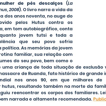
mulher de pés descalços
 (
La 
nus, 2008
). O livro narra a vida da 
 dos anos noventa, no auge do 
ovido pelos Hutus contra os 
a, em tom autobiográfico, conta 
quanto jovem tutsi e toda a 
olência que seu povo sofria 
 política. As memórias da jovem 
otina familiar, sua relação com 
tumes do seu povo, bem como o 
 uma criança de toda situação de exclusão v
massacre de Ruanda, fato histórico de grande i
ndial nos anos 90, em que milhares de t
 hutus, resultando também na morte da famíli
uiu reencontrar os corpos dos familiares. Lei
 bem narrada e altamente recomendada. 