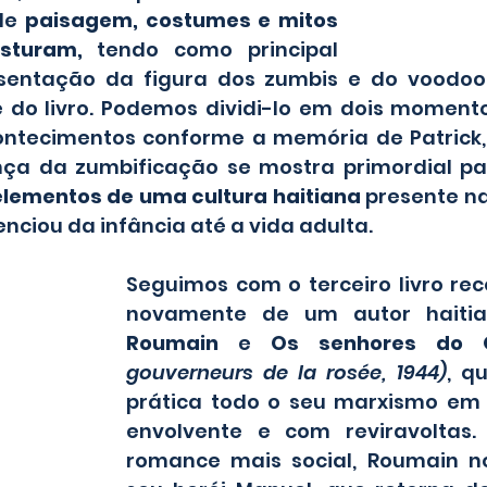
de 
paisagem, costumes e mitos 
isturam, 
tendo como principal 
sentação da figura dos zumbis e do voodoo h
o livro. Podemos dividi-lo em dois momentos
ontecimentos conforme a memória de Patrick,
a da zumbificação se mostra primordial para
elementos de uma cultura haitiana
 presente n
enciou da infância até a vida adulta. 
Seguimos com o terceiro livro re
novamente de um autor haitia
Roumain
 e
 Os senhores do 
gouverneurs de la rosée, 1944)
, q
prática todo o seu marxismo em 
envolvente e com reviravoltas.
romance mais social, Roumain no