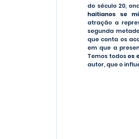
do século 20, on
haitianos se m
atração a repre
segunda metade d
que conta os ac
em que a presenç
Temos todos 
os 
autor, que o influ