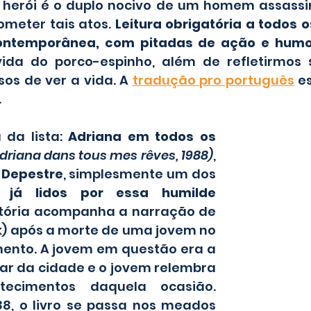
 herói é o duplo nocivo de um homem assassin
meter tais atos. 
Leitura obrigatória a todos o
contemporânea, com pitadas de ação e hum
vida do porco-espinho, além de refletirmos 
sos de ver a vida. A 
tradução pro português
 e
.
 da lista: 
Adriana em todos os 
driana dans tous mes rêves, 1988)
, 
 Depestre
, simplesmente um dos 
s já lidos por essa humilde 
istória acompanha a narração de 
k) após a morte de uma jovem no 
ento. A jovem em questão era a 
r da cidade e o jovem relembra 
ecimentos daquela ocasião. 
8, o livro se passa nos meados 