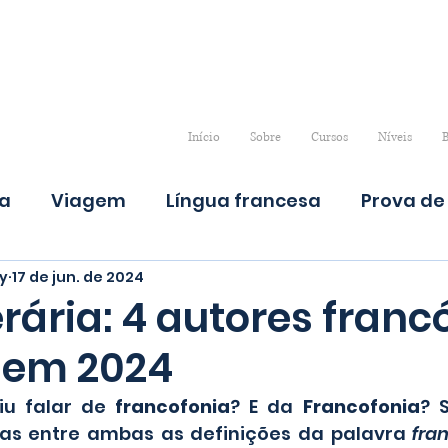
Início
Sobre
Cursos
Níveis
B
ra
Viagem
Língua francesa
Prova de 
y
17 de jun. de 2024
erária: 4 autores fran
r em 2024
iu falar de 
francofonia
? E da 
Francofonia
? 
as entre ambas as definições da palavra 
fra