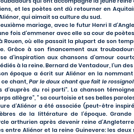
roubadours qui ont accompagné la jeune reine d
iens, et les poètes ont dû retourner en Aquitain
Aliénor, qui aimait sa culture du sud.
ne fois d’emmener avec elle sa cour de poètes 
i à Rouen, où elle passait la plupart de son temp
re. Grâce à son financement aux troubadours,
 d’inspiration aux chansons d’amour courtois
diés à la reine. Bernard de Ventadour, l’un des 
on époque a écrit sur Aliénor en la nommant “
ce chant, 
Par le doux chant que fait le rossignol
s d'auprès du roi parti”. La chanson témoigne 
rps allègre“, “ sa courtoisie et ses belles paroles
èbres de la littérature de l’époque. Grande
ycle arthurien après devenir reine d’Angleterre,
 entre Aliénor et la reine Guinevere: les deux so