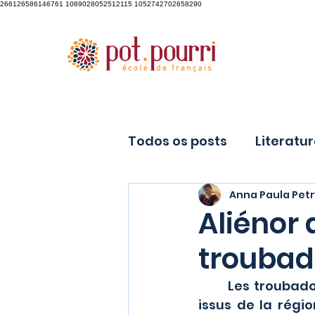
266126586146761 1089028052512115 1052742702658290
Todos os posts
Literatu
Anna Paula Petr
À la Une
Aliénor 
troubad
	Les troubadours sont des poètes, compositeurs et musiciens médiévaux 
issus de la régio