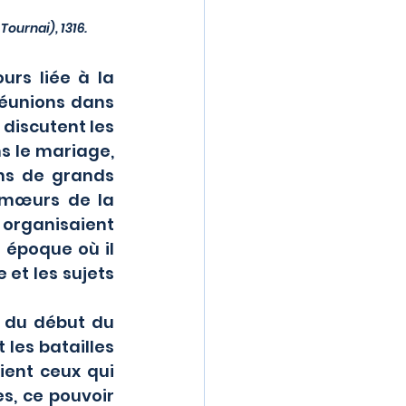
ournai), 1316.
réunions dans 
discutent les 
s le mariage, 
ns de grands 
 mœurs de la 
organisaient 
époque où il 
et les sujets 
les batailles 
ent ceux qui 
, ce pouvoir 