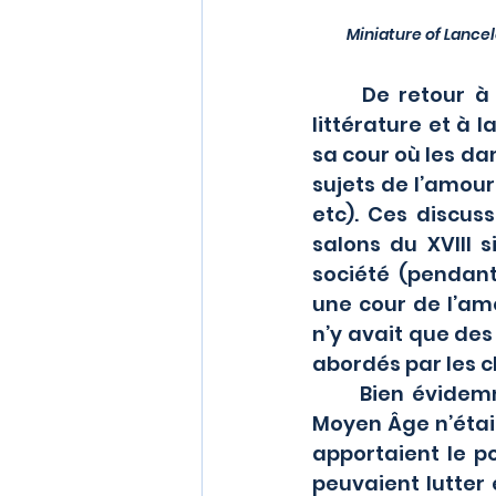
Miniature of Lancel
	De retour à Poitiers, après la séparation de Henri II, toujours liée à la 
littérature et à 
sa cour où les da
sujets de l’amour 
etc). Ces discus
salons du XVIII 
société (pendant
une cour de l’amo
n’y avait que des
abordés par les 
	Bien évidemment que le rôle des femmes dans la société du début du 
Moyen Âge n’était
apportaient le p
peuvaient lutter 