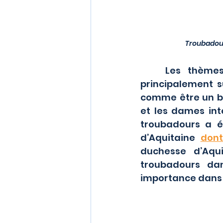
Troubadour
	Les thèmes abordés dans les chansons des troubadours portent 
principalement su
comme être un bo
et les dames int
troubadours a ét
d’Aquitaine 
dont
duchesse d’Aqui
troubadours da
importance dans l