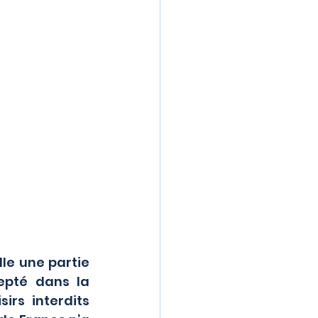
epté dans la 
rs interdits 