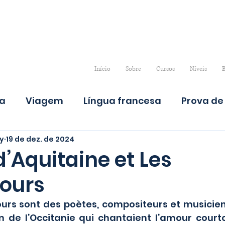
Início
Sobre
Cursos
Níveis
B
ra
Viagem
Língua francesa
Prova de 
y
19 de dez. de 2024
d’Aquitaine et Les
ours
n de l’Occitanie qui chantaient l’amour courto