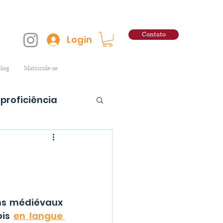
Contato
Login
log
Matricule-se
proficiência
is 
en langue 