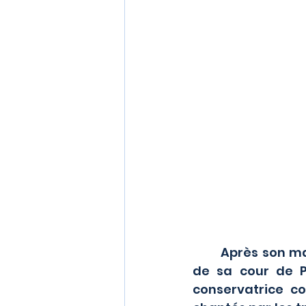
	Après son mariage avec Louis VII, Aliénor a emmené avec elle une partie 
de sa cour de Po
conservatrice cou