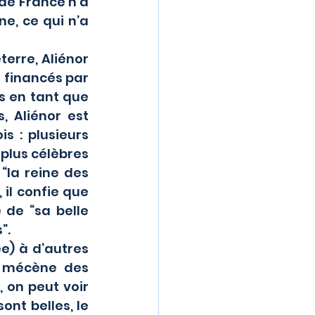
e France n’a 
e, ce qui n’a 
financés par 
s en tant que 
 Aliénor est 
 : plusieurs 
plus célèbres 
la reine des 
, il confie que 
de “sa belle 
”.
 mécène des 
 on peut voir 
nt belles, le 