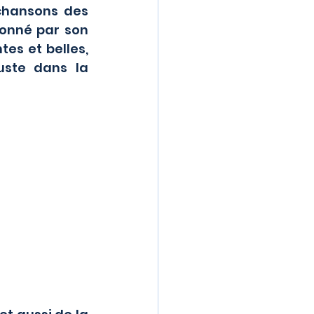
chansons des 
onné par son 
s et belles, 
uste dans la 