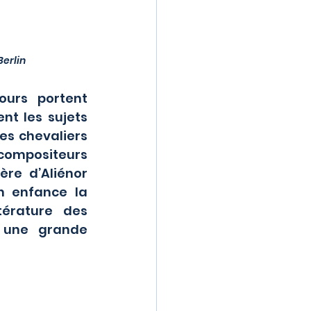
Berlin
nt les sujets 
s chevaliers 
compositeurs 
re d’Aliénor 
n enfance la 
érature des 
 une grande 