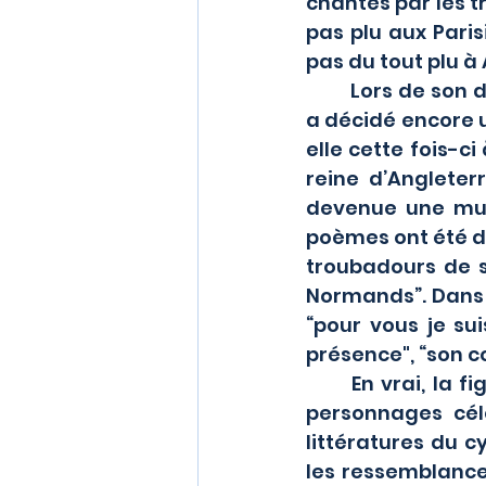
chantés par les t
pas plu aux Paris
pas du tout plu à 
	Lors de son deuxième mariage, avec le futur Henri II d’Angleterre, Aliénor 
a décidé encore u
elle cette fois-c
reine d’Angleter
devenue une muse
poèmes ont été dé
troubadours de s
Normands”. Dans 
“pour vous je sui
présence", “son co
	En vrai, la figure d’Aliénor a été associée (peut-être inspirée) à d’autres 
personnages cél
littératures du c
les ressemblances